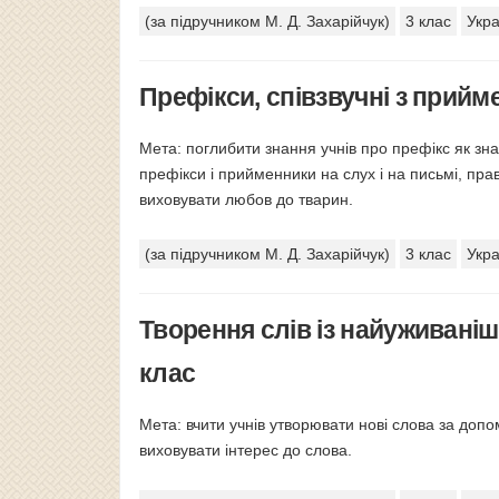
(за підручником М. Д. Захарійчук)
3 клас
Укра
Префікси, співзвучні з прийм
Мета: поглибити знання учнів про префікс як зна
префікси і прийменники на слух і на письмі, пра
виховувати любов до тварин.
(за підручником М. Д. Захарійчук)
3 клас
Укра
Творення слів із найуживані
клас
Мета: вчити учнів утворювати нові слова за доп
виховувати інтерес до слова.