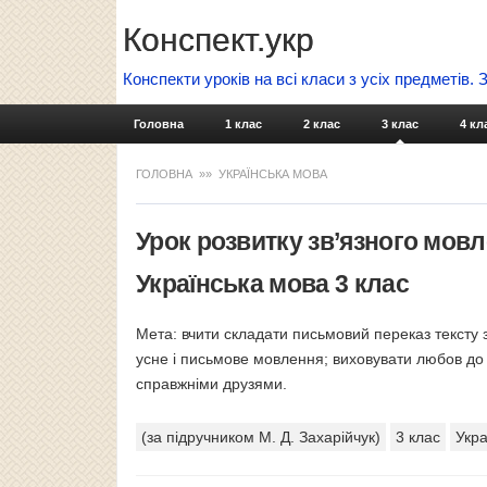
Конспект.укр
Конспекти уроків на всі класи з усіх предметів.
Головна
1 клас
2 клас
3 клас
4 кл
ГОЛОВНА
»» УКРАЇНСЬКА МОВА
Урок розвитку зв’язного мов
Українська мова 3 клас
Мета: вчити складати письмовий переказ тексту з
усне і письмове мовлення; виховувати любов до
справжніми друзями.
(за підручником М. Д. Захарійчук)
3 клас
Укра