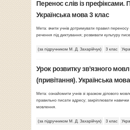
Перенос слів із префіксами. 
Українська мова 3 клас
Мета: вчити учнів дотримувати правил переносу 
речення під диктування; розвивати культуру пис
(за підручником М. Д. Захарійчук)
3 клас
Укра
Урок розвитку зв’язного мов
(привітання). Українська мова
Мета: ознайомити учнів зі зразком ділового мов
правильно писати адресу; закріплювати навички
мовлення.
(за підручником М. Д. Захарійчук)
3 клас
Укра