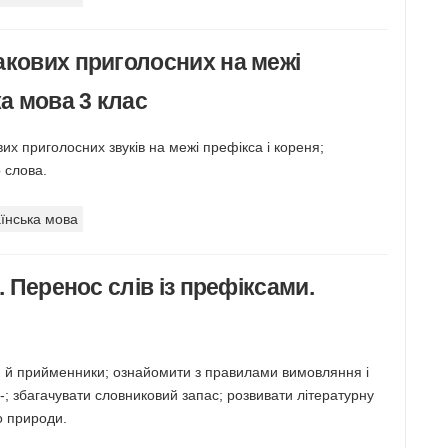
акових приголосних на межі
ка мова 3 клас
их приголосних звуків на межі префікса і кореня;
 слова.
їнська мова
. Перенос слів із префіксами.
и й прийменники; ознайомити з правилами вимовляння і
з-; збагачувати словниковий запас; розвивати літературну
о природи.