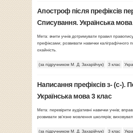
Апостроф після префіксів пере
Списування. Українська мова
Мета: вчити учнів дотримувати правил правопису 
префіксами; розвивати навички каліграфічного 
охайність.
(за підручником М. Д. Захарійчук)
3 клас
Укра
Написання префіксів з- (с-). 
Українська мова 3 клас
Мета: перевірити аудіативні навички учнів; вправл
розвивати зв’язне мовлення школярів; виховуват
(за підручником М. Д. Захарійчук)
3 клас
Укра