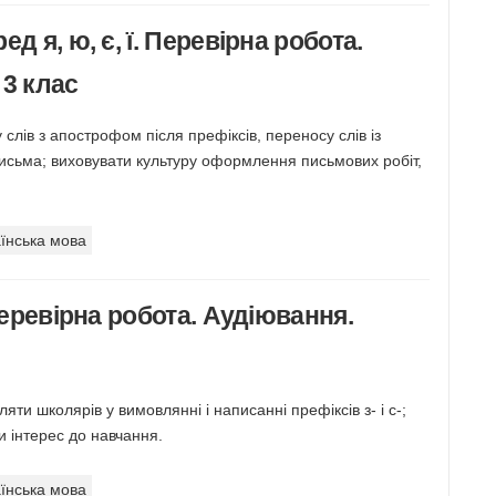
д я, ю, є, ї. Перевірна робота.
 3 клас
слів з апострофом після префіксів, переносу слів із
письма; виховувати культуру оформлення письмових робіт,
їнська мова
Перевірна робота. Аудіювання.
яти школярів у вимовлянні і написанні префіксів з- і с-;
и інтерес до навчання.
їнська мова