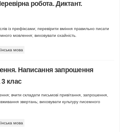
Перевірна робота. Диктант.
слів із префіксами; перевірити вміння правильно писати
емного мовлення; виховувати охайність.
їнська мова
лення. Написання запрошення
 3 клас
лення; вчити складати письмові привітання, запрошення,
 вживання звертань; виховувати культуру писемного
їнська мова