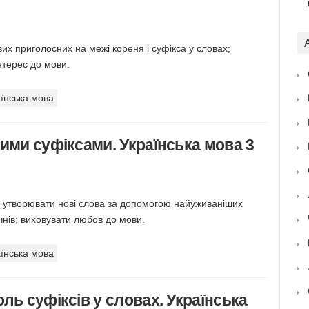
их приголосних на межі кореня і суфікса у словах;
нтерес до мови.
їнська мова
ими суфіксами. Українська мова 3
ити утворювати нові слова за допомогою найуживаніших
чнів; виховувати любов до мови.
їнська мова
ль суфіксів у словах. Українська