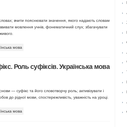
 словах; вчити пояснювати значення, якого надають словам
розвивати мовлення учнів, фонематичний слух; збагачувати
живого.
їнська мова
ікс. Роль суфіксів. Українська мова
нови — суфікс та його словотворчу роль; активізувати і
юбов до рідної мови, спостережливість, уважність на уроці.
їнська мова