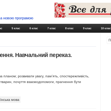
 За новою програмою
Skip to content
ас
5 клас
6 клас
7 клас
8 клас
9 клас
10 клас
лення. Навчальний переказ.
а планом; розвивати увагу, пам’ять, спостережливість,
 тварин, почуття взаємодопомоги, прагнення бути
їнська мова