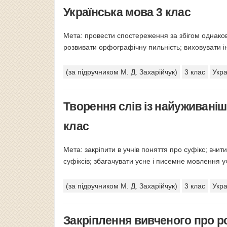
Українська мова 3 клас
Мета: провести спостереження за збігом однаков
розвивати орфографічну пильність; виховувати і
(за підручником М. Д. Захарійчук)
3 клас
Укра
Творення слів із найуживаніш
клас
Мета: закріпити в учнів поняття про суфікс; вч
суфіксів; збагачувати усне і писемне мовлення у
(за підручником М. Д. Захарійчук)
3 клас
Укра
Закріплення вивченого про ро