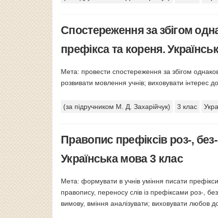
Спостереження за збігом одн
префікса та кореня. Українсь
Мета: провести спостереження за збігом однаков
розвивати мовлення учнів; виховувати інтерес до
(за підручником М. Д. Захарійчук)
3 клас
Укра
Правопис префіксів роз-, без-
Українська мова 3 клас
Мета: формувати в учнів уміння писати префікс
правопису, переносу слів із префіксами роз-, бе
вимову, вміння аналізувати; виховувати любов д