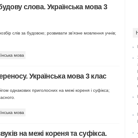
будову слова. Українська мова 3
розбір слів за будовою; розвивати зв’язне мовлення учнів;
їнська мова
переносу. Українська мова 3 клас
бігом однакових приголосних на межі кореня і суфікса;
асного.
їнська мова
вуків на межі кореня та суфікса.