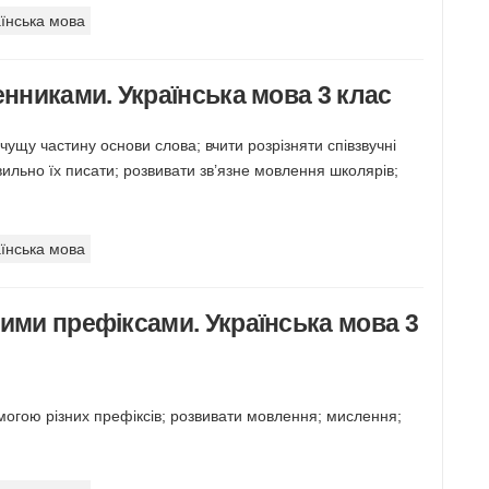
їнська мова
енниками. Українська мова 3 клас
чущу частину основи слова; вчити розрізняти співзвучні
вильно їх писати; розвивати зв’язне мовлення школярів;
їнська мова
шими префіксами. Українська мова 3
омогою різних префіксів; розвивати мовлення; мислення;