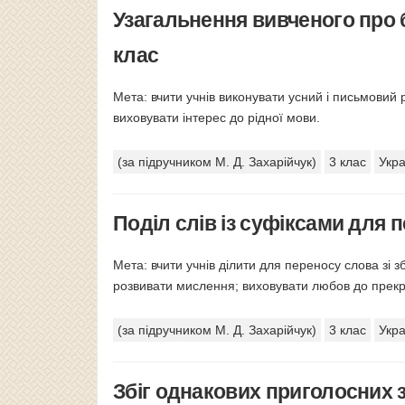
Узагальнення вивченого про 
клас
Мета: вчити учнів виконувати усний і письмовий 
виховувати інтерес до рідної мови.
(за підручником М. Д. Захарійчук)
3 клас
Укра
Поділ слів із суфіксами для 
Мета: вчити учнів ділити для переносу слова зі з
розвивати мислення; виховувати любов до прекр
(за підручником М. Д. Захарійчук)
3 клас
Укра
Збіг однакових приголосних з