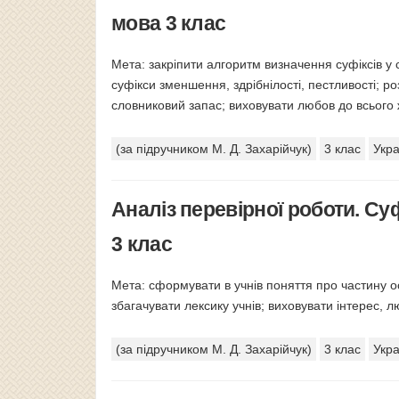
мова 3 клас
Мета: закріпити алгоритм визначення суфіксів у
суфікси зменшення, здрібнілості, пестливості; 
словниковий запас; виховувати любов до всього 
(за підручником М. Д. Захарійчук)
3 клас
Укра
Аналіз перевірної роботи. Суф
3 клас
Мета: сформувати в учнів поняття про частину ос
збагачувати лексику учнів; виховувати інтерес, л
(за підручником М. Д. Захарійчук)
3 клас
Укра