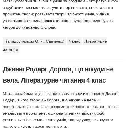
Мета: узагальнити знання учнів за розділом «Літературні казки
зарубіжних письменнків»; учити порівнювати, співставляти
прочитані твори; розвивати творчі здібності учнів, уміння
узагальнювати, висловлювати оцінні судження; виховувати
любов до художнього слова.
(за підручником О. Я. Савченко)
4 клас
Літературне
читання
Джанні Родарі. Дорога, що нікуди не
вела. Літературне читання 4 клас
Мета: ознайомити учнів із життєвим і творчим шляхом Джанні
Родарі, з його твором «Дорога, що нікуди не вела»;
вдосконалювати навички свідомого виразного чи­тання; вчити
аналізувати прочитане, оцінювати вчинки дійових осіб;
розвивати зв’язне мовлення учнів, творчу уяву; виховувати
наполегливість у досягненні мети.