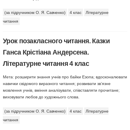
(за підручником О. Я. Савченко)
4 клас
Літературне
читання
Урок позакласного читання. Казки
Ганса Крістіана Андерсена.
Літературне читання 4 клас
Мета: розширити знання учнів про байки Езопа; вдосконалювати
навички свідомого виразного читання; розвивати зв’язне
мовлення учнів, вміння аналізувати, співстав­ляти прочитане;
виховувати любов до художнього слова.
(за підручником О. Я. Савченко)
4 клас
Літературне
читання