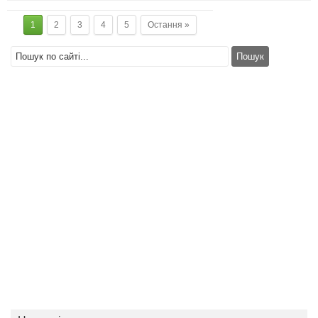
1
2
3
4
5
Остання »