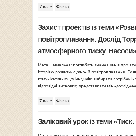
7 клас
Фізика
Захист проектів із теми «Роз
повітроплавання. Дослід Тор
атмосферного тиску. Насоси».
Мета Навчальна: поглибити знання учнів про ат
історією розвитку судно- й повітроплавання. Р
комунікативних умінь учнів: вибирати потрібну ін
відповідні висновки; представляти міні-досліджен
7 клас
Фізика
Заліковий урок із теми «Тиск.
Мета Навчальна: повторити й узагальнити, перевір