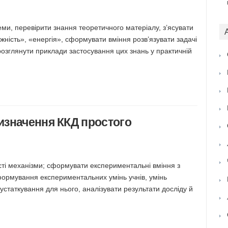
теми, перевірити знання теоретичного матеріалу, з’ясувати
жність», «енергія», сформувати вміння розв’язувати задачі
розглянути приклади застосування цих знань у практичній
изначення ККД простого
сті механізми; сформувати експериментальні вміння з
ормування експериментальних умінь учнів, умінь
статкування для нього, аналізувати результати досліду й