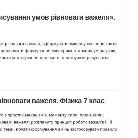
ясування умов рівноваги важеля».
ви рівноваги важеля, сформувати вміння учнів перевіряти
продовжити формування експериментальних умінь учнів,
рати устаткування для нього, аналізувати результати
івноваги важеля. Фізика 7 клас
о з простих механізмів, моменту сили, плеча сили;
ваги важеля; розглянути принцип роботи важелів I і II
ієї теми, почати формування вмінь застосовувати правило