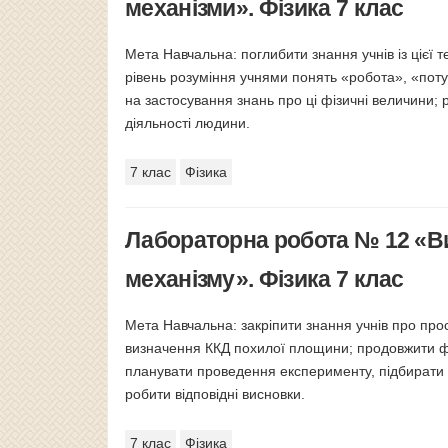
механізми». Фізика 7 клас
Мета Навчальна: поглибити знання учнів із цієї 
рівень розуміння учнями понять «робота», «поту
на застосування знань про ці фізичні величини; 
діяльності людини.
7 клас
Фізика
Лабораторна робота № 12 «В
механізму». Фізика 7 клас
Мета Навчальна: закріпити знання учнів про про
визначення ККД похилої площини; продовжити ф
планувати проведення експерименту, підбирати у
робити відповідні висновки.
7 клас
Фізика