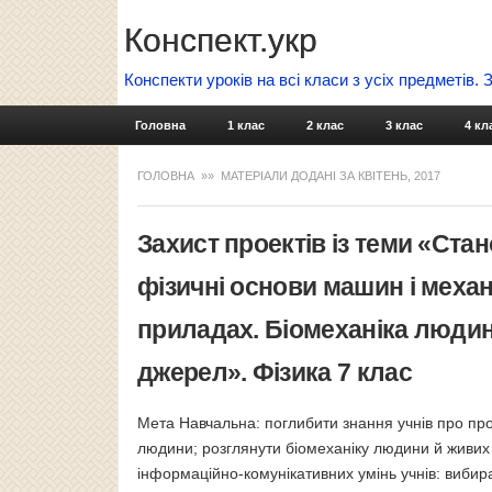
Конспект.укр
Конспекти уроків на всі класи з усіх предметів.
Головна
1 клас
2 клас
3 клас
4 кл
ГОЛОВНА
»» МАТЕРІАЛИ ДОДАНІ ЗА КВІТЕНЬ, 2017
Захист проектів із теми «Ста
фізичні основи машин і механ
приладах. Біомеханіка людин
джерел». Фізика 7 клас
Мета Навчальна: поглибити знання учнів про прос
людини; розглянути біомеханіку людини й живих
інформаційно-комунікативних умінь учнів: вибира