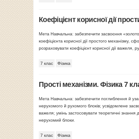
Коефіцієнт корисної дії прост
Мета Навчальна: забезпечити засвоєння «золот
коефіцієнта корисної дії простого механізму, сф
розраховувати коефіцієнт корисної дії важеля, 
7 клас
Фізика
Прості механізми. Фізика 7 кл
Мета Навчальна: забезпечити поглиблення й уза
нерухомого й рухомого блоків; усвідомлене засво
важеля; умінь застосовувати теоретичні знання 
нерухомий блоки.
7 клас
Фізика