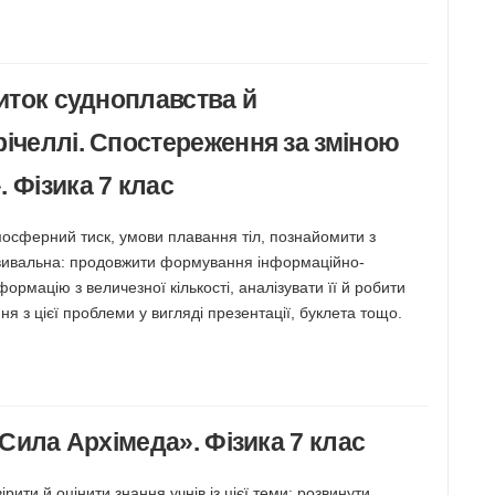
виток судноплавства й
річеллі. Спостереження за зміною
 Фізика 7 клас
мосферний тиск, умови плавання тіл, познайомити з
озвивальна: продовжити формування інформаційно-
формацію з величезної кількості, аналізувати її й робити
ня з цієї проблеми у вигляді презентації, буклета тощо.
 Сила Архімеда». Фізика 7 клас
ити й оцінити знання учнів із цієї теми; розвинути