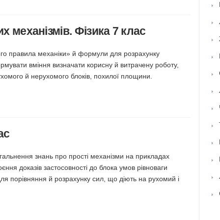
их механізмів. Фізика 7 клас
ого правила механіки» й формули для розрахунку
ормувати вміння визначати корисну й витрачену роботу,
рухомого й нерухомого блоків, похилої площини.
ас
гальнення знань про прості механізми на прикладах
єння доказів застосовності до блока умов рівноваги
для порівняння й розрахунку сил, що діють на рухомий і