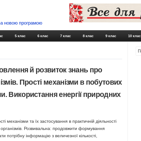
 За новою програмою
Skip to content
ас
5 клас
6 клас
7 клас
8 клас
9 клас
10 клас
новлення й розвиток знань про
ізмів. Прості механізми в побутових
и. Використання енергії природних
ті механізми та їх застосування в практичній діяльності
 організмів. Розвивальна: продовжити формування
ти потрібну інформацію з величезної кількості,