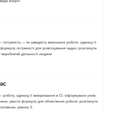
види енергії.
 потужність — як швидкість виконання роботи, одиниці її
формулу потужності для розв’язування задач; розглянути
у виробничій діяльності людини.
лас
 роботу, одиниці її вимірювання в СІ, інформувати учнів
ичини; увести формулу для обчислення роботи; розглянути
гативною, рівною 0.