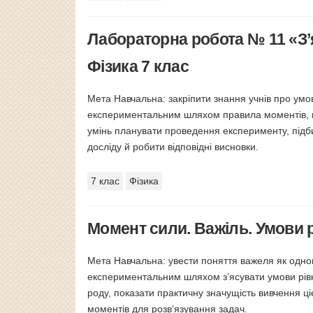
Лабораторна робота № 11 «З’
Фізика 7 клас
Мета Навчальна: закріпити знання учнів про умо
експериментальним шляхом правила моментів, 
умінь планувати проведення експерименту, підби
досліду й робити відповідні висновки.
7 клас
Фізика
Момент сили. Важіль. Умови р
Мета Навчальна: увести поняття важеля як одног
експериментальним шляхом з’ясувати умови рівно
роду, показати практичну значущість вивчення ц
моментів для розв’язування задач.