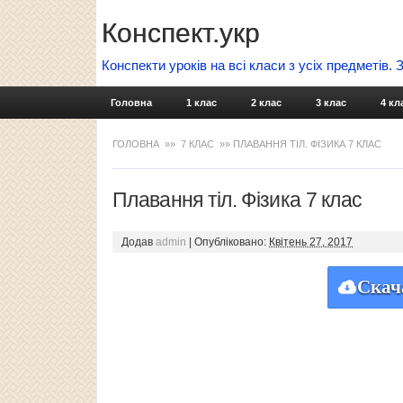
Конспект.укр
Конспекти уроків на всі класи з усіх предметів.
Головна
1 клас
2 клас
3 клас
4 кл
ГОЛОВНА
»»
7 КЛАС
»» ПЛАВАННЯ ТІЛ. ФІЗИКА 7 КЛАС
Плавання тіл. Фізика 7 клас
Додав
admin
|
Опубліковано:
Квітень 27, 2017
Скач