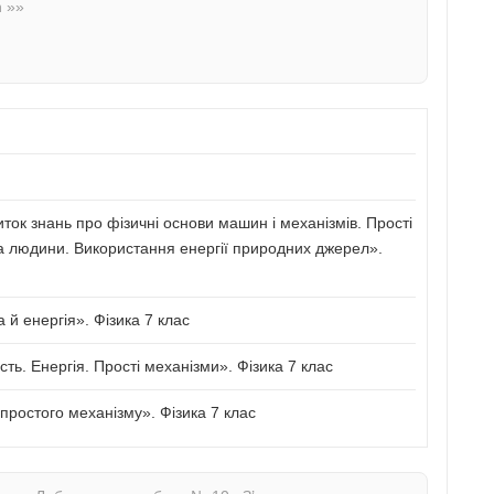
n »»
иток знань про фізичні основи машин і механізмів. Прості
а людини. Використання енергії природних джерел».
й енергія». Фізика 7 клас
сть. Енергія. Прості механізми». Фізика 7 клас
ростого механізму». Фізика 7 клас