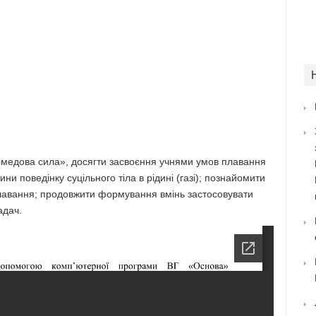
хімедова сила», досягти засвоєння учнями умов плавання
ини поведінку суцільного тіла в рідині (газі); познайомити
оплавання; продовжити формування вмінь застосовувати
адач.