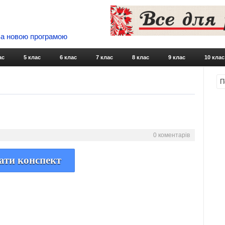
 За новою програмою
Skip to content
ас
5 клас
6 клас
7 клас
8 клас
9 клас
10 клас
0 коментарів
ати конспект