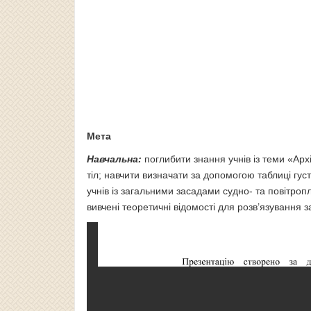
Мета
Навчальна:
поглибити знання учнів із теми «Ар
тіл; навчити визначати за допомогою таблиці густ
учнів із загальними засадами судно- та повітр
вивчені теоретичні відомості для розв’язування з