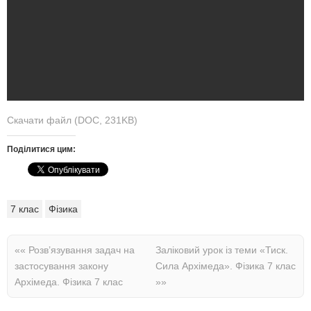
Скачати файл (DOC, 231KB)
Поділитися цим:
7 клас
Фізика
««
Розв’язування задач на
Заліковий урок із теми «Тиск.
застосування закону
Сила Архімеда». Фізика 7 клас
Архімеда. Фізика 7 клас
»»