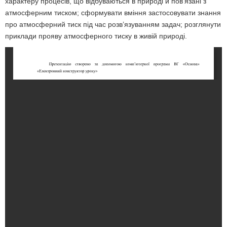
характеру процесів, що відбуваються в природі й пов’язані з
атмосферним тиском; сформувати вміння застосовувати знання
про атмосферний тиск під час розв’язуванням задач; розглянути
приклади прояву атмосферного тиску в живій природі.