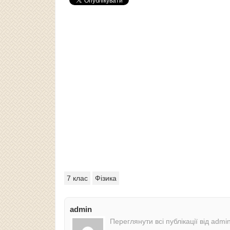
7 клас
Фізика
admin
Переглянути всі публікації від admi