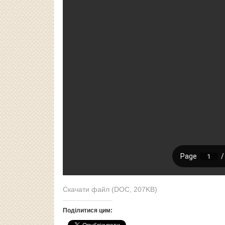
Скачати файл (DOC, 207KB)
Поділитися цим: