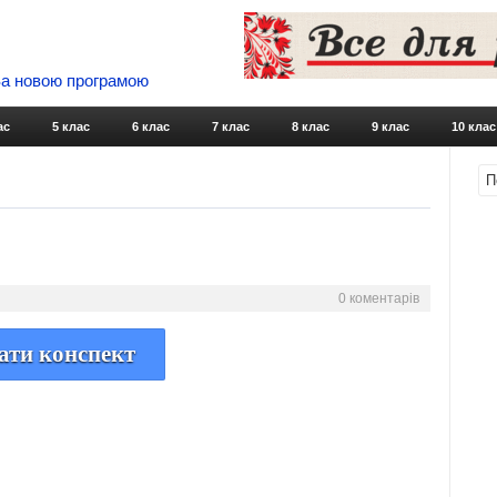
 За новою програмою
Skip to content
ас
5 клас
6 клас
7 клас
8 клас
9 клас
10 клас
0 коментарів
ати конспект