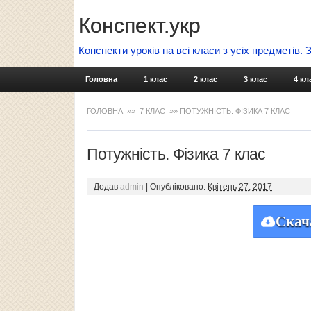
Конспект.укр
Конспекти уроків на всі класи з усіх предметів.
Головна
1 клас
2 клас
3 клас
4 кл
ГОЛОВНА
»»
7 КЛАС
»» ПОТУЖНІСТЬ. ФІЗИКА 7 КЛАС
Потужність. Фізика 7 клас
Додав
admin
|
Опубліковано:
Квітень 27, 2017
Скач