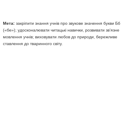
Мета:
закріпити знання учнів про звукове значення букви Бб
(«бе»); удосконалювати читацькі навички, розвивати зв’язне
мовлення учнів; виховувати любов до природи, бережливе
ставлення до тваринного світу.