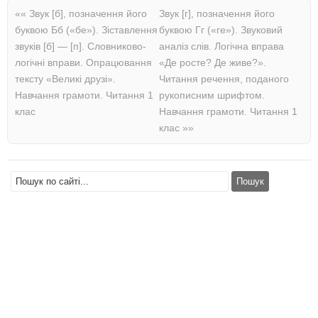
««
Звук [б], позначення його
Звук [г], позначення його
буквою Бб («бе»). Зіставлення
буквою Гг («ге»). Звуковий
звуків [б] — [п]. Словниково-
аналіз слів. Логічна вправа
логічні вправи. Опрацювання
«Де росте? Де живе?».
тексту «Великі друзі».
Читання речення, поданого
Навчання грамоти. Читання 1
рукописним шрифтом.
клас
Навчання грамоти. Читання 1
клас
»»