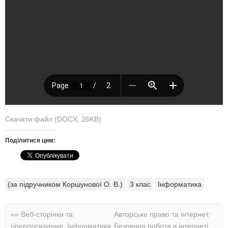
Скачати файл (DOCX, 26KB)
Поділитися цим:
(за підручником Коршунової О. В.)
3 клас
Інформатика
««
Веб-сторінки та
Авторське право та інтернет.
гіперпосилання. Інформатика
Безпечна робота в інтернеті.