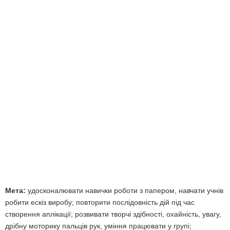
Мета:
удосконалювати навички роботи з папером, навчати учнів
робити ескіз виробу; повторити послідовність дій під час
створення аплікації; розвивати творчі здібності, охайність, увагу,
дрібну моторику пальців рук, уміння працювати у групі;