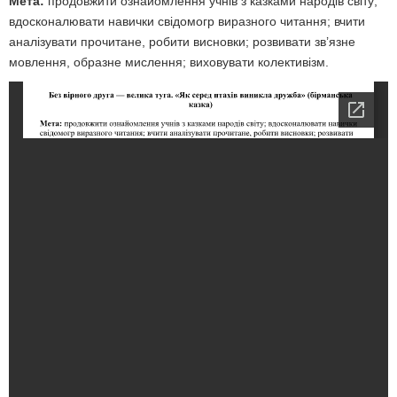
Мета:
продовжити ознайомлення учнів з казками народів світу;
вдосконалювати навички свідомогр виразного читання; вчити
аналізувати прочитане, робити висновки; розвивати зв’язне
мовлення, образне мислення; виховувати колективізм.