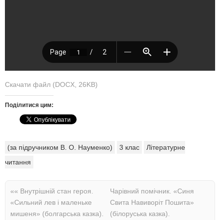
Скачати файл (DOCX, 26KB)
Поділитися цим:
(за підручником В. О. Науменко)
3 клас
Літературне
читання
««
Внутрішній стан героя.
Чарівний помічник. «Синя
«Сильний лев і маленьке
Свита Навиворіт Пошита»
мишеня» (болгарська казка).
(білоруська казка).