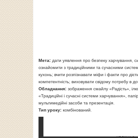
Мета:
дати уявлення про безпеку харчування, си
ознайомити з традиційними та сучасними систе
кухонь; вчити розпізнавати міфи і факти про ді
компетентність; виховувати свідому потребу в д
Обладнання:
зображення смайлу «Радість», ілю
«Традиційні і сучасні системи харчування», папір
мультимедійні засоби та презентація.
Тип уроку:
комбінований.