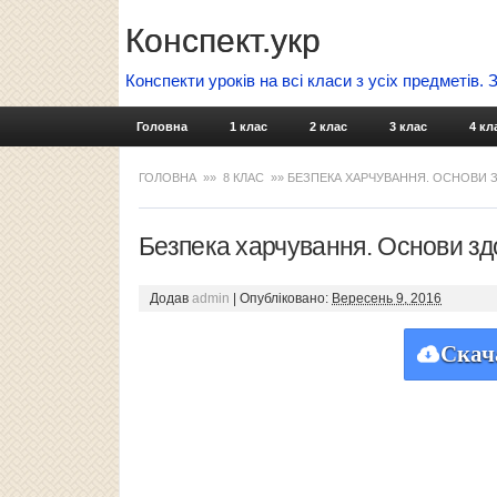
Конспект.укр
Конспекти уроків на всі класи з усіх предметів.
Головна
1 клас
2 клас
3 клас
4 кл
ГОЛОВНА
»»
8 КЛАС
»» БЕЗПЕКА ХАРЧУВАННЯ. ОСНОВИ З
Безпека харчування. Основи здо
Додав
admin
|
Опубліковано:
Вересень 9, 2016
Скач