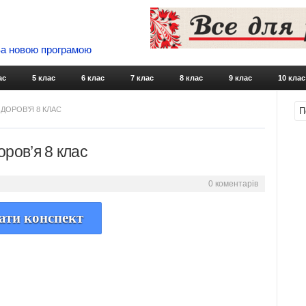
 За новою програмою
Skip to content
ас
5 клас
6 клас
7 клас
8 клас
9 клас
10 клас
ДОРОВ’Я 8 КЛАС
ров’я 8 клас
0 коментарів
ати конспект