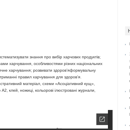
стематизувати знання про вибір харчових продуктів;
мами харчування, особливостями різних національних
єтичне харчування; розвивати здоров’яформувальну
отриманні правил харчування для здоров’я.
стративний матеріал, схеми «Асоціативний кущ»,
 А2, клей, ножиці, кольорові ілюстровані журнали,