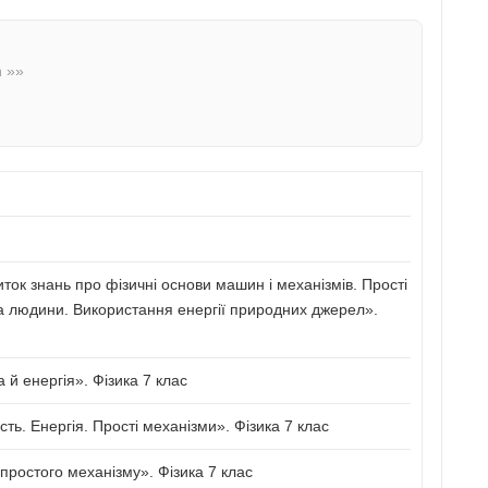
n »»
иток знань про фізичні основи машин і механізмів. Прості
а людини. Використання енергії природних джерел».
й енергія». Фізика 7 клас
сть. Енергія. Прості механізми». Фізика 7 клас
ростого механізму». Фізика 7 клас