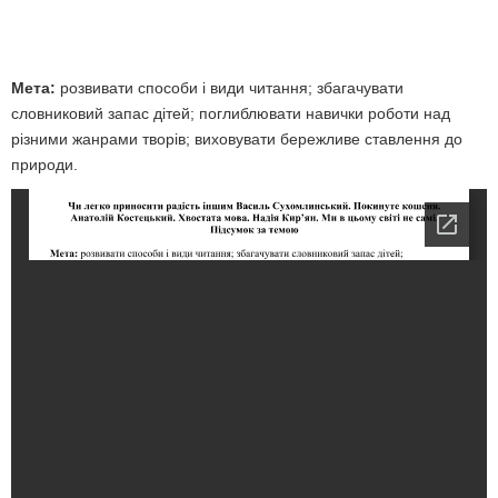
Мета:
розвивати способи і види читання; збагачувати
словниковий запас дітей; поглиблювати навички роботи над
різними жанрами творів; виховувати бережливе ставлення до
природи.