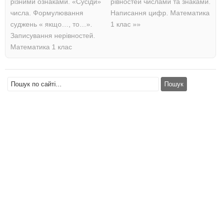
різними ознаками. «Сусіди»
рівностей числами та знаками.
числа. Формулювання
Написання цифр. Математика
суджень « якщо…, то…».
1 клас
»»
Записування нерівностей.
Математика 1 клас