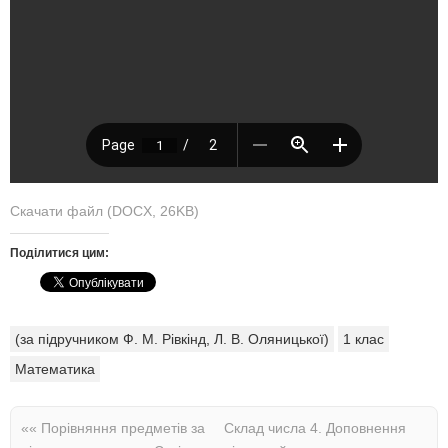
Скачати файл (DOCX, 26KB)
Поділитися цим:
(за підручником Ф. М. Рівкінд, Л. В. Оляницької)
1 клас
Математика
««
Порівняння предметів за
Склад числа 4. Доповнення