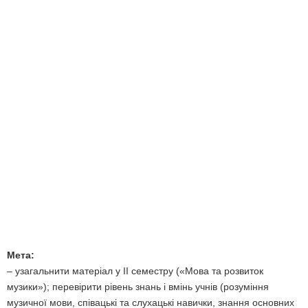
Мета:
– узагальнити матеріал y ІІ семестру («Мова та розвиток
музики»); перевірити рівень знань і вмінь учнів (розуміння
музичної мови, співацькі та слухацькі навички, знання основних