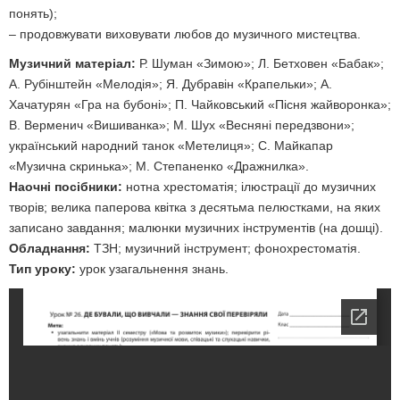
понять);
– продовжувати виховувати любов до музичного мистецтва.
Музичний матеріал:
Р. Шуман «Зимою»; Л. Бетховен «Бабак»;
А. Рубінштейн «Мелодія»; Я. Дубравін «Крапельки»; А.
Хачатурян «Гра на бубоні»; П. Чайковський «Пісня жайворонка»;
В. Верменич «Вишиванка»; М. Шух «Весняні передзвони»;
український народний танок «Метелиця»; С. Майкапар
«Музична скринька»; М. Степаненко «Дражнилка».
Наочні посібники:
нотна хрестоматія; ілюстрації до музичних
творів; велика паперова квітка з десятьма пелюстками, на яких
записано завдання; малюнки музичних інструментів (на дошці).
Обладнання:
ТЗН; музичний інструмент; фонохрестоматія.
Тип уроку:
урок узагальнення знань.