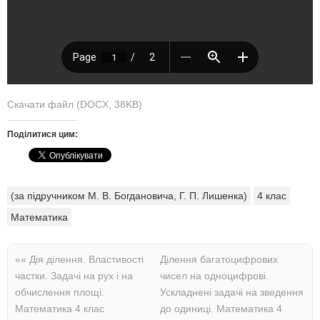
Скачати файл (DOCX, 38KB)
Поділитися цим:
(за підручником М. В. Богдановича, Г. П. Лишенка)
4 клас
Математика
««
Дія ділення. Властивості
Ділення багатоцифрових
частки. Задачі на рух і на
чисел на одноцифрові.
обчислення площі.
Ускладнені задачі на зведення
Математика 4 клас
до одиниці. Математика 4