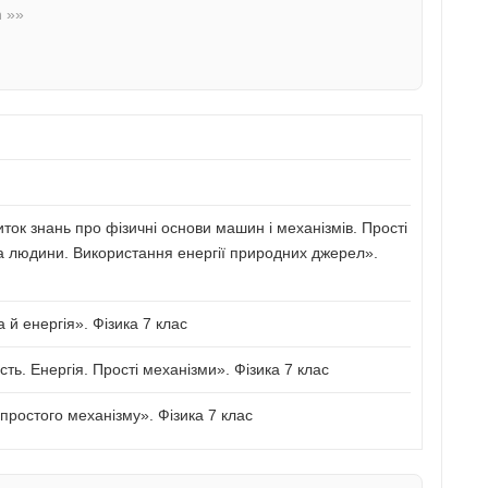
n »»
иток знань про фізичні основи машин і механізмів. Прості
а людини. Використання енергії природних джерел».
й енергія». Фізика 7 клас
сть. Енергія. Прості механізми». Фізика 7 клас
ростого механізму». Фізика 7 клас