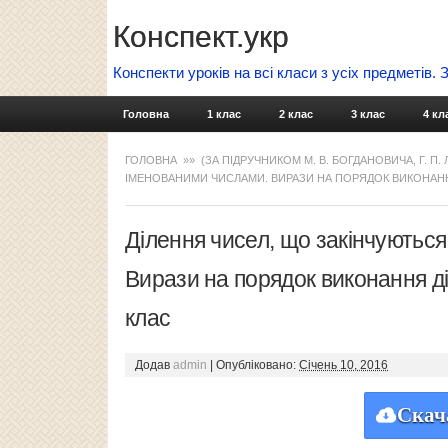
Конспект.укр
Конспекти уроків на всі класи з усіх предметів.
Головна
1 клас
2 клас
3 клас
4 кл
ГОЛОВНА
»»
(ЗА ПІДРУЧНИКОМ М. В. БОГДАНОВИЧА, Г. П.
ІМЕНОВАНИМИ ЧИСЛАМИ. ВИРАЗИ НА ПОРЯДОК ВИКОНАННЯ
Ділення чисел, що закінчуються
Вирази на порядок виконання ді
клас
Додав
admin
|
Опубліковано:
Січень 10, 2016
Скач