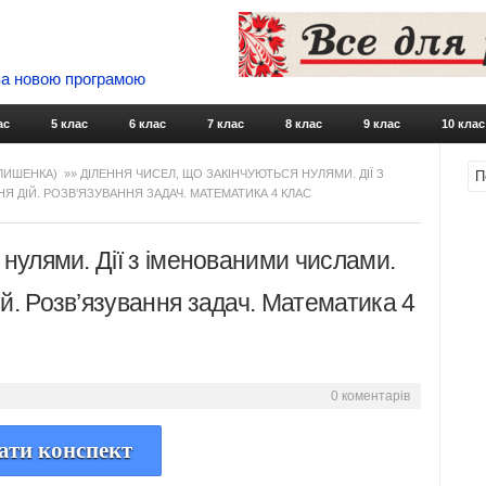
 За новою програмою
Skip to content
ас
5 клас
6 клас
7 клас
8 клас
9 клас
10 клас
 ЛИШЕНКА)
»» ДІЛЕННЯ ЧИСЕЛ, ЩО ЗАКІНЧУЮТЬСЯ НУЛЯМИ. ДІЇ З
 ДІЙ. РОЗВ’ЯЗУВАННЯ ЗАДАЧ. МАТЕМАТИКА 4 КЛАС
 нулями. Дії з іменованими числами.
й. Розв’язування задач. Математика 4
0 коментарів
ати конспект