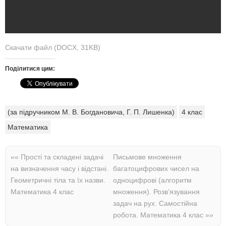
Скачати файл (DOCX, 31KB)
Поділитися цим:
(за підручником М. В. Богдановича, Г. П. Лишенка)
4 клас
Математика
««
Прості та складені задачі
Письмове множення
на визначення часу і відстані.
багатоцифрових чисел на
Геометричні тіла та їх назви.
одноцифрові (алгоритм
Математика 4 клас
множення). Розв’язування
задач на рух. Самостійна
робота. Математика 4 клас
»»