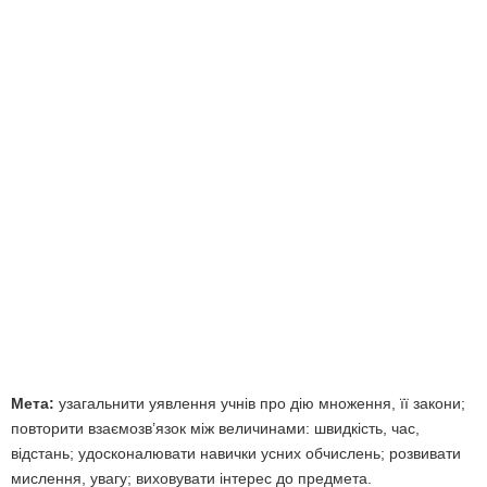
Мета:
узагальнити уявлення учнів про дію множення, її закони;
повторити взаємозв’язок між величинами: швидкість, час,
відстань; удосконалювати навички усних обчислень; розвивати
мислення, увагу; виховувати інтерес до предмета.