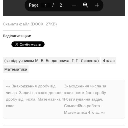
Скачати файл (DOCX, 27KB)
Поділитися цим:
(за підручником М. В. Богдановича, Г. П. Лишенка)
4 клас
Математика
««
Знаходження дробу від
Знаходження числа за
числа. Задачі на знаходження
значенням його дробу.
дробу від числа. Математика 4
Розв’язування задач.
клас
Самостійна робота.
Математика 4 клас
»»