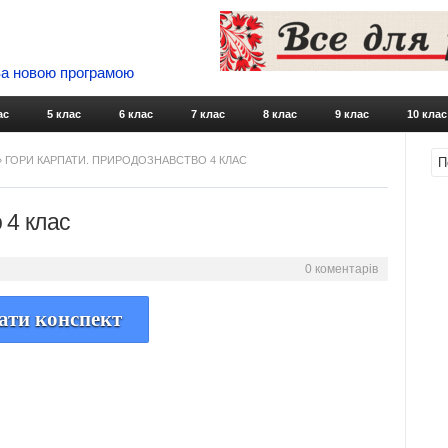
 За новою програмою
Skip to content
ас
5 клас
6 клас
7 клас
8 клас
9 клас
10 клас
» ГОРИ КАРПАТИ. ПРИРОДОЗНАВСТВО 4 КЛАС
 4 клас
0 коментарів
ати конспект