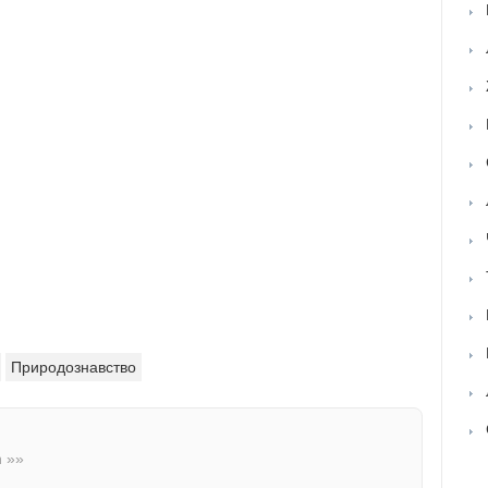
Природознавство
n »»