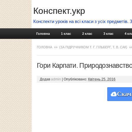
Конспект.укр
Конспекти уроків на всі класи з усіх предметів.
Головна
1 клас
2 клас
3 клас
4 кл
ГОЛОВНА
»»
(ЗА ПІДРУЧНИКОМ Т. Г. ГІЛЬБЕРГ, Т. В. САК)
»
Гори Карпати. Природознавство
Додав
admin
|
Опубліковано:
Квітень 25, 2016
Скач