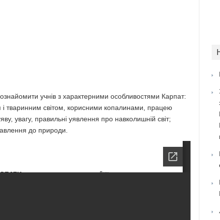
ознайомити учнів з характерними особливостями Карпат:
 і тваринним світом, корисними копалинами, працею
ву, увагу, правильні уявлення про навколишній світ;
тавлення до природи.