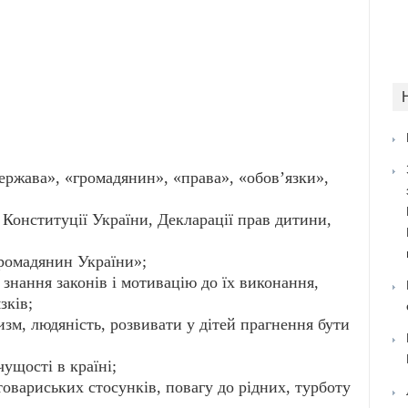
ержава», «громадянин», «права», «обов’язки»,
 Конституції України, Декларації прав дитини,
громадянин України»;
 знання законів і мотивацію до їх виконання,
язків;
изм, людяність, розвивати у дітей прагнення бути
чущості в країні;
товариських стосунків, повагу до рідних, турботу