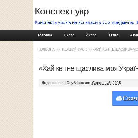
Конспект.укр
Конспекти уроків на всі класи з усіх предметів.
Головна
1 клас
2 клас
3 клас
4 кл
ГОЛОВНА
»»
ПЕРШИЙ УРОК
»» «ХАЙ КВІТНЕ ЩАСЛИВА МОЯ
«Хай квітне щаслива моя Украї
Додав
admin
|
Опубліковано:
Серпень 5, 2015
Скач