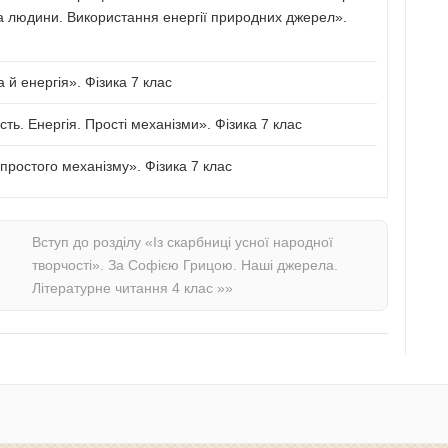
а людини. Використання енергії природних джерел».
й енергія». Фізика 7 клас
сть. Енергія. Прості механізми». Фізика 7 клас
ростого механізму». Фізика 7 клас
Вступ до розділу «Із скарбниці усної народної
творчості». За Софією Грицою. Наші джерела.
Літературне читання 4 клас
»»