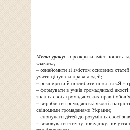
Мета уроку:
o розкрити зміст понять «д
«закон»;
– ознайомити зі змістом основних статей
учити цінувати права людей;
– розширити й поглибити поняття «Я – 
– формувати в учнів громадянські якості:
знання своїх громадянських прав і обов’
– виробляти громадянські якості: патріот
свідомими громадянами України;
– спонукати дітей до розуміння своєї зна
– виховувати етичну поведінку, почуття 
про ближнього.