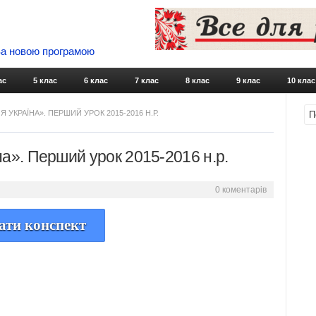
 За новою програмою
Skip to content
ас
5 клас
6 клас
7 клас
8 клас
9 клас
10 клас
 УКРАЇНА». ПЕРШИЙ УРОК 2015-2016 Н.Р.
на». Перший урок 2015-2016 н.р.
0 коментарів
ати конспект