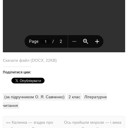
Скачати файл (DOCX, 22KB)
Поділитися цим:
(за підручником О. Я. Савченко)
2 клас
Літературне
читання
««
Калинка — згадка про
Ось прийшли морози — і зима