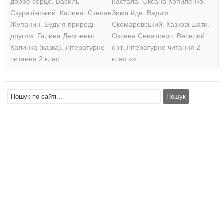
добре серце. Василь
настала. Оксана Копиленко.
Скуратівський. Калина. Степан
Зима йде. Вадим
Жупанин. Буду я природі
Скомаровський. Казкові шати.
другом. Галина Демченко.
Оксана Сенатович. Веселий
Калинка (казка). Літературне
сніг. Літературне читання 2
читання 2 клас
клас
»»