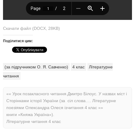
Скачати файл (DOCX, 28KB)
Поділитися цим:
(за підручником О. Я. Савченко)
4 клас
Літературне
читання
««
Урок позакласного читання.
Дмитро Білоус. У назвах міст і
Сторінками історії України (за
сіл слова…. Літературне
поезіями Олександра Олеся із
читання 4 клас
»»
книги «Княжа Україна»).
Літературне читання 4 клас