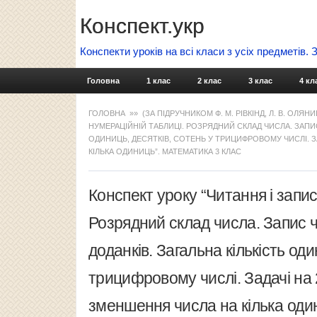
Конспект.укр
Конспекти уроків на всі класи з усіх предметів.
Головна
1 клас
2 клас
3 клас
4 кл
ГОЛОВНА
»»
(ЗА ПІДРУЧНИКОМ Ф. М. РІВКІНД, Л. В. ОЛЯНИ
НУМЕРАЦІЙНІЙ ТАБЛИЦІ. РОЗРЯДНИЙ СКЛАД ЧИСЛА. ЗАПИС
ОДИНИЦЬ, ДЕСЯТКІВ, СОТЕНЬ У ТРИЦИФРОВОМУ ЧИСЛІ. ЗА
КІЛЬКА ОДИНИЦЬ”. МАТЕМАТИКА 3 КЛАС
Конспект уроку “Читання і запис
Розрядний склад числа. Запис ч
доданків. Загальна кількість оди
трицифровому числі. Задачі на 2-
зменшення числа на кілька оди