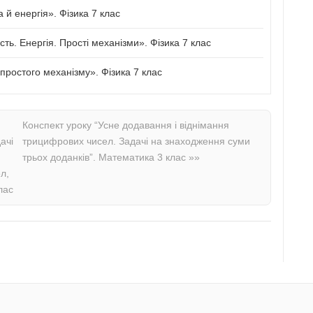
й енергія». Фізика 7 клас
сть. Енергія. Прості механізми». Фізика 7 клас
ростого механізму». Фізика 7 клас
Конспект уроку “Усне додавання і віднімання
ачі
трицифрових чисел. Задачі на знаходження суми
трьох доданків”. Математика 3 клас
»»
л,
лас