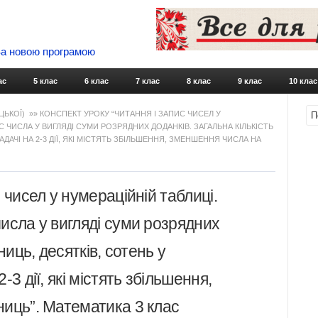
 За новою програмою
Skip to content
ас
5 клас
6 клас
7 клас
8 клас
9 клас
10 клас
ЦЬКОЇ)
»» КОНСПЕКТ УРОКУ “ЧИТАННЯ І ЗАПИС ЧИСЕЛ У
 ЧИСЛА У ВИГЛЯДІ СУМИ РОЗРЯДНИХ ДОДАНКІВ. ЗАГАЛЬНА КІЛЬКІСТЬ
ДАЧІ НА 2-3 ДІЇ, ЯКІ МІСТЯТЬ ЗБІЛЬШЕННЯ, ЗМЕНШЕННЯ ЧИСЛА НА
 чисел у нумераційній таблиці.
исла у вигляді суми розрядних
ниць, десятків, сотень у
3 дії, які містять збільшення,
ниць”. Математика 3 клас