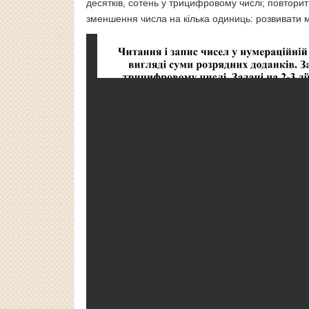
десятків, сотень у трицифровому числі; повторити
зменшення числа на кілька одиниць: розвивати 