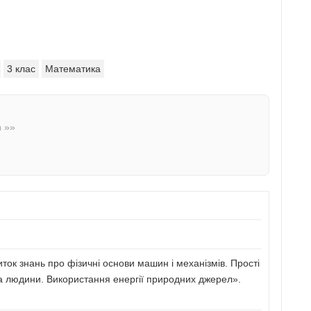
3 клас
Математика
n »»
иток знань про фізичні основи машин і механізмів. Прості
а людини. Використання енергії природних джерел».