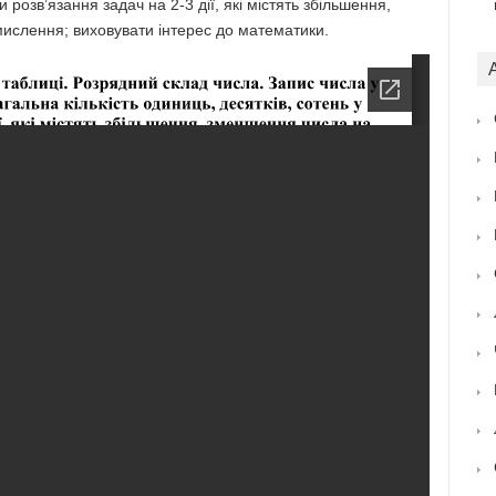
 розв’язання задач на 2-3 дії, які містять збільшення,
мислення; виховувати інтерес до математики.