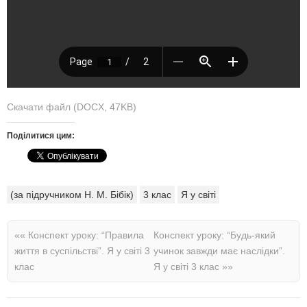
Скачати файл (DOCX, 47KB)
Поділитися цим:
(за підручником Н. М. Бібік)
3 клас
Я у світі
««
Конспект уроку: “Правила
Конспект уроку: “Будь-який
життя в суспільстві”. Я у світі 3
учинок завжди має наслідки”.
клас
Я у світі 3 клас
»»