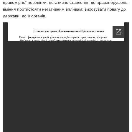
правомірної поведінки, негативне ставлення до правопорушень,
вміння протистояти негативним впливам; виховувати повагу до
держави, до її органів.