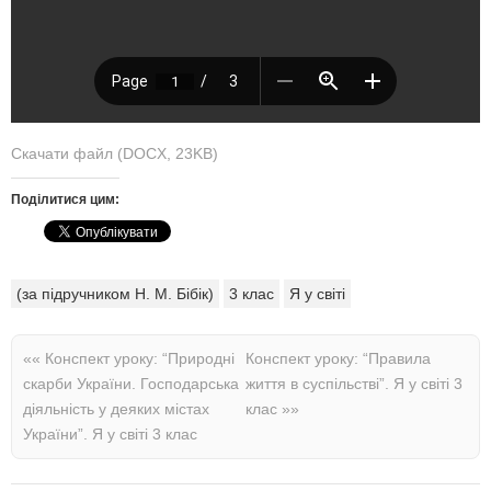
Скачати файл (DOCX, 23KB)
Поділитися цим:
(за підручником Н. М. Бібік)
3 клас
Я у світі
««
Конспект уроку: “Природні
Конспект уроку: “Правила
скарби України. Господарська
життя в суспільстві”. Я у світі 3
діяльність у деяких містах
клас
»»
України”. Я у світі 3 клас