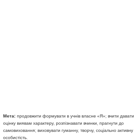
Мета:
продовжити формувати в учнів власне «Я»; вчити давати
оцінку виявам характеру, розпізнавати вчинки, прагнути до
самовиховання; виховувати гуманну, творчу, соціально активну
особистість.