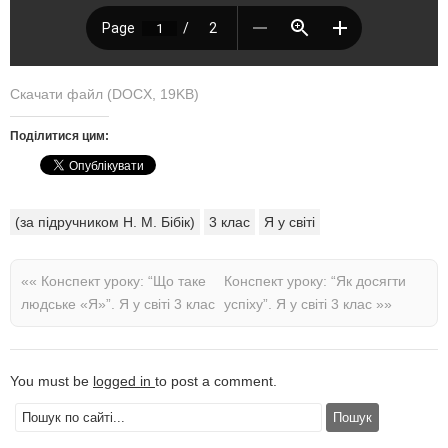
Скачати файл (DOCX, 19KB)
Поділитися цим:
(за підручником Н. М. Бібік)
3 клас
Я у світі
««
Конспект уроку: “Що таке
Конспект уроку: “Як досягти
людське «Я»”. Я у світі 3 клас
успіху”. Я у світі 3 клас
»»
You must be
logged in
to post a comment.