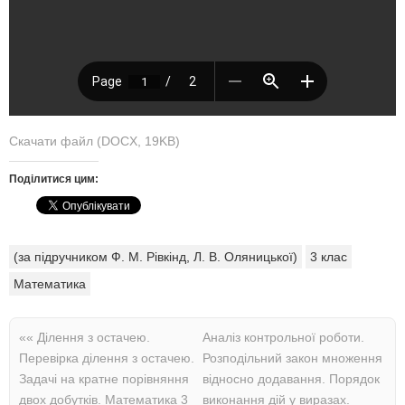
Скачати файл (DOCX, 19KB)
Поділитися цим:
(за підручником Ф. М. Рівкінд, Л. В. Оляницької)
3 клас
Математика
««
Ділення з остачею.
Аналіз контрольної роботи.
Перевірка ділення з остачею.
Розподільний закон множення
Задачі на кратне порівняння
відносно додавання. Порядок
двох добутків. Математика 3
виконання дій у виразах.