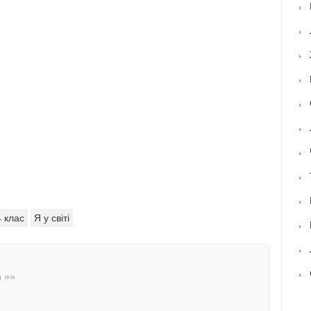
4 клас
Я у світі
n »»