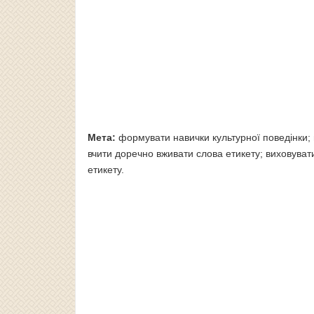
Мета:
формувати навички культурної поведінки; в
вчити доречно вживати слова етикету; виховува
етикету.