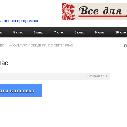
 За новою програмою
Skip to content
ас
5 клас
6 клас
7 клас
8 клас
9 клас
10 клас
ОВОЇ)
»» КУЛЬТУРА ПОВЕДІНКИ. Я У СВІТІ 4 КЛАС
лас
0 коментарів
ати конспект