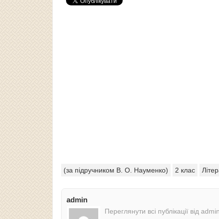
(за підручником В. О. Науменко)
2 клас
Літе
admin
Переглянути всі публікації від admi