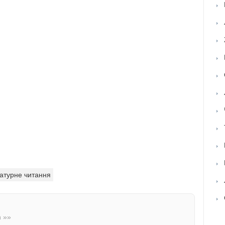
ратурне читання
n »»