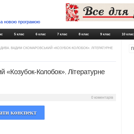
 За новою програмою
Skip to content
ас
5 клас
6 клас
7 клас
8 клас
9 клас
10 клас
І ДИВА. ВАДИМ СКОМАРОВСЬКИЙ «КОЗУБОК-КОЛОБОК». ЛІТЕРАТУРНЕ
ий «Козубок-Колобок». Літературне
0 коментарів
ати конспект