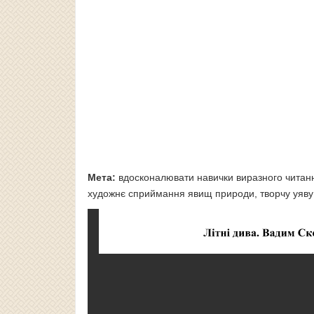
Мета:
вдосконалювати навички виразного читання
художнє сприймання явищ природи, творчу уяву;