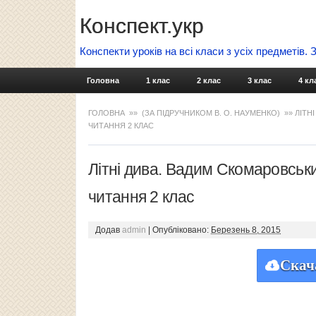
Конспект.укр
Конспекти уроків на всі класи з усіх предметів.
Головна
1 клас
2 клас
3 клас
4 кл
ГОЛОВНА
»»
(ЗА ПІДРУЧНИКОМ В. О. НАУМЕНКО)
»» ЛІТН
ЧИТАННЯ 2 КЛАС
Літні дива. Вадим Скомаровськ
читання 2 клас
Додав
admin
|
Опубліковано:
Березень 8, 2015
Скач