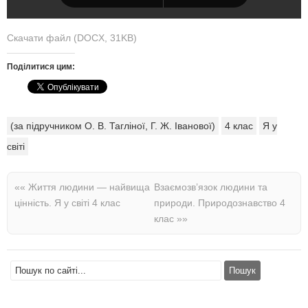
Скачати файл (DOCX, 31KB)
Поділитися цим:
(за підручником О. В. Тагліної, Г. Ж. Іванової)
4 клас
Я у
світі
««
Життя людини — найвища
Взаємозв’язок людини та
цінність. Я у світі 4 клас
природи. Природознавство 4
клас
»»