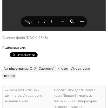
Скачати файл (DOCX, 28KB)
Поділитися цим:
(за підручником О. Я. Савченко)
4 клас
Літературне
читання
««
Максим Рильський.
Перевір свої досягнення з
Дитинство. Літературне
теми “Видатні українські
читання 4 клас
письменники”. Літературне
читання 4 клас
»»