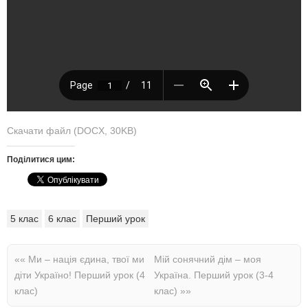
Скачати файл (DOCX, 30KB)
Поділитися цим:
5 клас
6 клас
Перший урок
««
Ми – нація єдина, твої ми
Мій сонячний дім – моя
діти Україно! Перший урок (4
Україна. Перший урок (3-4
клас)
клас)
»»