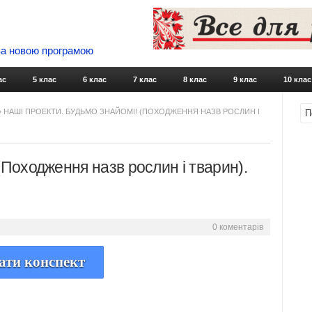
 За новою програмою
Skip to content
ас
5 клас
6 клас
7 клас
8 клас
9 клас
10 клас
» НАШІ ПРОЕКТИ. БУДЬМО ЗНАЙОМІ! (ПОХОДЖЕННЯ НАЗВ РОСЛИН І
(Походження назв рослин і тварин).
0 коментарів
ати конспект