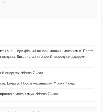
n »»
иток знань про фізичні основи машин і механізмів. Прості
а людини. Використання енергії природних джерел».
й енергія». Фізика 7 клас
сть. Енергія. Прості механізми». Фізика 7 клас
ростого механізму». Фізика 7 клас