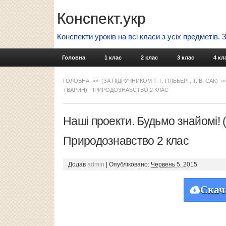
Конспект.укр
Конспекти уроків на всі класи з усіх предметів.
Головна
1 клас
2 клас
3 клас
4 кл
ГОЛОВНА
»»
(ЗА ПІДРУЧНИКОМ Т. Г. ГІЛЬБЕРГ, Т. В. САК)
»
ТВАРИН). ПРИРОДОЗНАВСТВО 2 КЛАС
Наші проекти. Будьмо знайомі! 
Природознавство 2 клас
Додав
admin
|
Опубліковано:
Червень 5, 2015
Скач