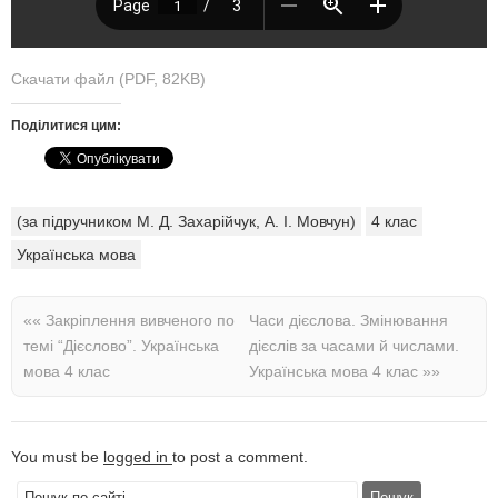
Скачати файл (PDF, 82KB)
Поділитися цим:
(за підручником М. Д. Захарійчук, А. І. Мовчун)
4 клас
Українська мова
««
Закріплення вивченого по
Часи дієслова. Змінювання
темі “Дієслово”. Українська
дієслів за часами й числами.
мова 4 клас
Українська мова 4 клас
»»
You must be
logged in
to post a comment.