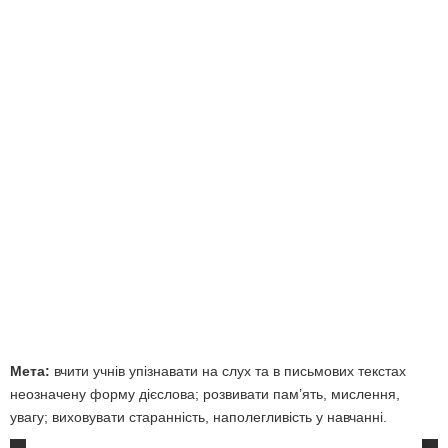
Мета:
вчити учнів упізнавати на слух та в письмових текстах
неозначену форму дієслова; розвивати пам’ять, мислення,
увагу; виховувати старанність, наполегливість у навчанні.