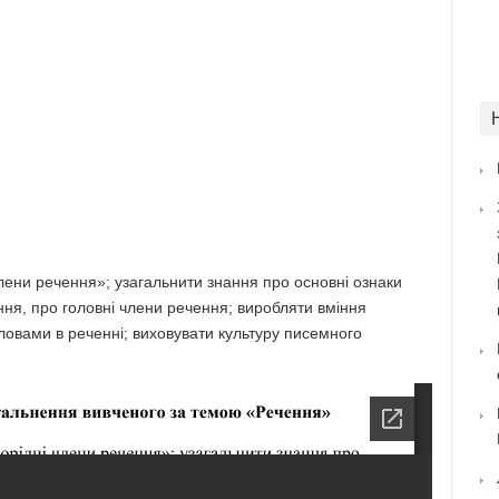
лени речення»; узагальнити знання про основні ознаки
ня, про головні члени речення; виробляти вміння
словами в реченні; виховувати культуру писемного