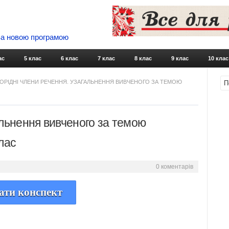
 За новою програмою
Skip to content
ас
5 клас
6 клас
7 клас
8 клас
9 клас
10 клас
ОРІДНІ ЧЛЕНИ РЕЧЕННЯ. УЗАГАЛЬНЕННЯ ВИВЧЕНОГО ЗА ТЕМОЮ
альнення вивченого за темою
лас
0 коментарів
ати конспект