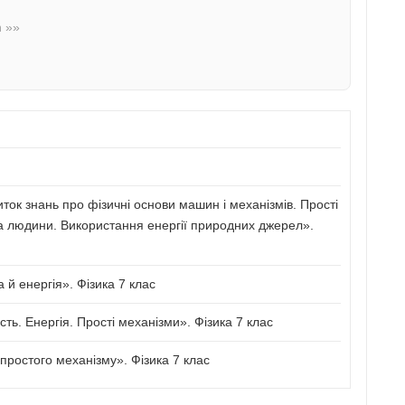
n »»
иток знань про фізичні основи машин і механізмів. Прості
а людини. Використання енергії природних джерел».
й енергія». Фізика 7 клас
сть. Енергія. Прості механізми». Фізика 7 клас
ростого механізму». Фізика 7 клас