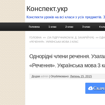
Конспект.укр
Конспекти уроків на всі класи з усіх предметів.
Головна
1 клас
2 клас
3 клас
4 кл
ГОЛОВНА
»»
(ЗА ПІДРУЧНИКОМ М. Д. ЗАХАРІЙЧУК)
»» ОДН
«РЕЧЕННЯ». УКРАЇНСЬКА МОВА 3 КЛАС
Однорідні члени речення. Узаг
«Речення». Українська мова 3 к
Додав
admin
|
Опубліковано:
Липень 15, 2015
Скач