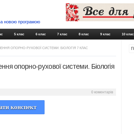
 За новою програмою
Skip to content
ас
5 клас
6 клас
7 клас
8 клас
9 клас
10 клас
АЧЕННЯ ОПОРНО-РУХОВОЇ СИСТЕМИ. БІОЛОГІЯ 7 КЛАС
ення опорно-рухової системи. Біологія
0 коментарів
ати конспект