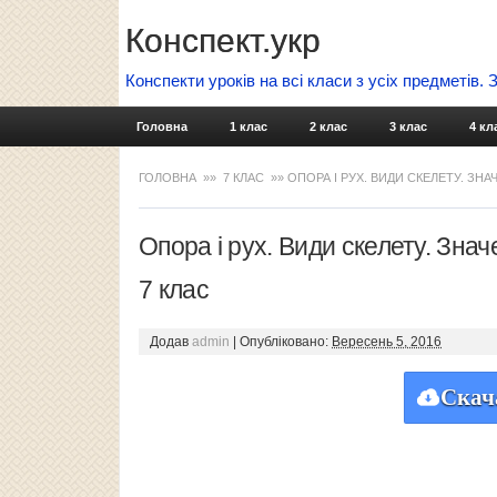
Конспект.укр
Конспекти уроків на всі класи з усіх предметів.
Головна
1 клас
2 клас
3 клас
4 кл
ГОЛОВНА
»»
7 КЛАС
»» ОПОРА І РУХ. ВИДИ СКЕЛЕТУ. ЗН
Опора і рух. Види скелету. Знач
7 клас
Додав
admin
|
Опубліковано:
Вересень 5, 2016
Скач