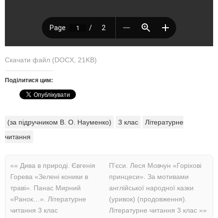
Скачати файл (DOCX, 21KB)
Поділитися цим:
(за підручником В. О. Науменко)
3 клас
Літературне
читання
««
Дива в природі. Євгенія
П’єси. Леся Мовчун «Горіхові
Горева «Зелені коники в
принцеси». За мотивами
траві». Панас Мирний
англійської народної казки
«Ранок…». Літературне
(уривок) (продовження).
читання 3 клас
Літературне читання 3 клас
»»