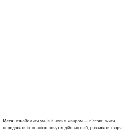
Мета:
ознайомити учнів із новим жанром — п’єсою; вчити
передавати інтонацією по­чуття дійових осіб; розвивати творчі