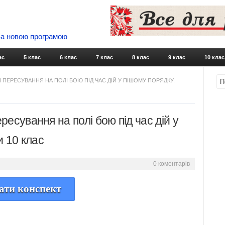
 За новою програмою
Skip to content
ас
5 клас
6 клас
7 клас
8 клас
9 клас
10 клас
ПЕРЕСУВАННЯ НА ПОЛІ БОЮ ПІД ЧАС ДІЙ У ПІШОМУ ПОРЯДКУ.
есування на полі бою під час дій у
и 10 клас
0 коментарів
ати конспект