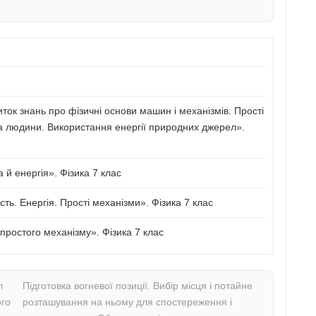
иток знань про фізичні основи машин і механізмів. Прості
а людини. Використання енергії природних джерел».
й енергія». Фізика 7 клас
сть. Енергія. Прості механізми». Фізика 7 клас
ростого механізму». Фізика 7 клас
л
Підготовка вогневої позиції. Вибір місця і потайне
ого
розташування на ньому для спостереження і