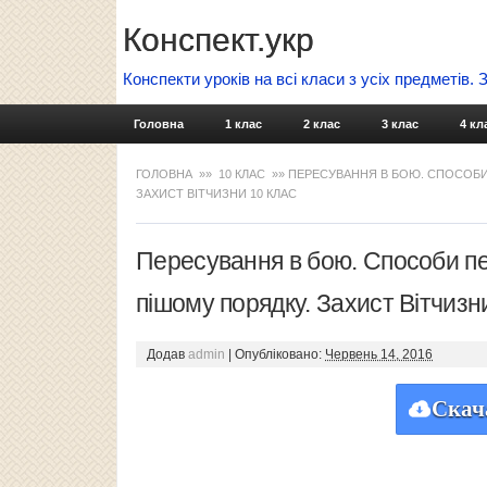
Конспект.укр
Конспекти уроків на всі класи з усіх предметів.
Головна
1 клас
2 клас
3 клас
4 кл
ГОЛОВНА
»»
10 КЛАС
»» ПЕРЕСУВАННЯ В БОЮ. СПОСОБИ 
ЗАХИСТ ВІТЧИЗНИ 10 КЛАС
Пересування в бою. Способи пер
пішому порядку. Захист Вітчизн
Додав
admin
|
Опубліковано:
Червень 14, 2016
Скач