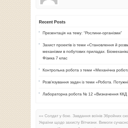
Recent Posts
Презентація на тему: “Рослини-організми”
Захист проектів із теми «Становлення й розв
механізми в побутових приладах. Біомеханік
Фізика 7 клас
Контрольна робота з теми «Механічна робота 
Розв’язування задач із теми «Робота. Потужні
Лабораторна робота № 12 «Визначення ККД п
««
Солдат у бою. Завдання воїнів Збройних си
України щодо захисту Вітчизни. Вимоги сучасн