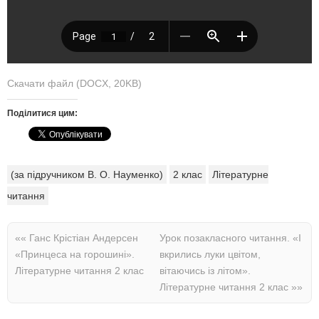
Скачати файл (DOCX, 20KB)
Поділитися цим:
(за підручником В. О. Науменко)
2 клас
Літературне
читання
««
Ганс Крістіан Андерсен
Урок позакласного читання. «І
«Принцеса на горошині».
вкрились луки цвітом,
Літературне читання 2 клас
вітаючись із літом».
Літературне читання 2 клас
»»