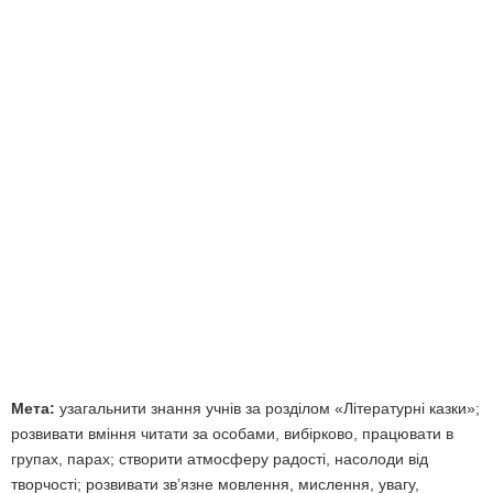
Мета:
узагальнити знання учнів за розділом «Літературні казки»;
розвивати вміння читати за особами, вибірково, працювати в
групах, парах; створити атмосферу радості, насолоди від
творчості; розвивати зв’язне мовлення, мислення, увагу,