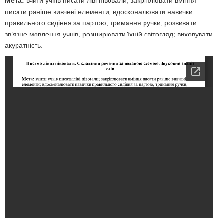
Мета:
вчити учнів писати ліві півовали; закріплювати вміння
писати раніше вивчені елементи; вдосконалювати навички
правильного сидіння за партою, тримання ручки; розвивати
зв’язне мовлення учнів, розширювати їхній світогляд; виховувати
акуратність.