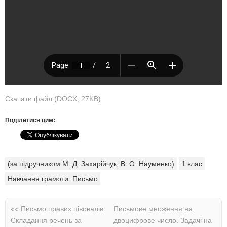
Скачати файл (DOCX, 27KB)
Поділитися цим:
(за підручником М. Д. Захарійчук, В. О. Науменко)
1 клас
Навчання грамоти. Письмо
««
Письмо правих півовалів.
Письмове множення на
Складання речень за
двоцифрове число. Задачі на