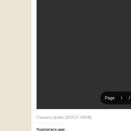
Скачати файл (DOCX, 66KB)
Поділитися цим: