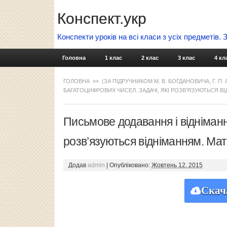
Конспект.укр
Конспекти уроків на всі класи з усіх предметів.
Головна
1 клас
2 клас
3 клас
4 кл
ГОЛОВНА
»»
(ЗА ПІДРУЧНИКОМ М. В. БОГДАНОВИЧА, Г. П.
БАГАТОЦИФРОВИХ ЧИСЕЛ. ЗАДАЧІ, ЯКІ РОЗВ’ЯЗУЮТЬСЯ В
Письмове додавання і відніманн
розв’язуються відніманням. Ма
Додав
admin
|
Опубліковано:
Жовтень 12, 2015
Скач