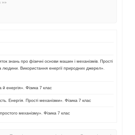
n »»
иток знань про фізичні основи машин і механізмів. Прості
а людини. Використання енергії природних джерел».
й енергія». Фізика 7 клас
сть. Енергія. Прості механізми». Фізика 7 клас
ростого механізму». Фізика 7 клас