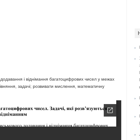
додавання і віднімання багатоцифрових чисел у межах
івняння, задачі; розвивати мислення, математичну