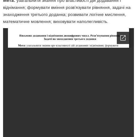
Мета:
узагальнити знання про властивості дій додавання і
віднімання; формувати вміння розв’язувати рівняння, задачі на
знаходження третього доданка; розвивати логічне мислення,
математичне мовлення; виховувати наполегливість.