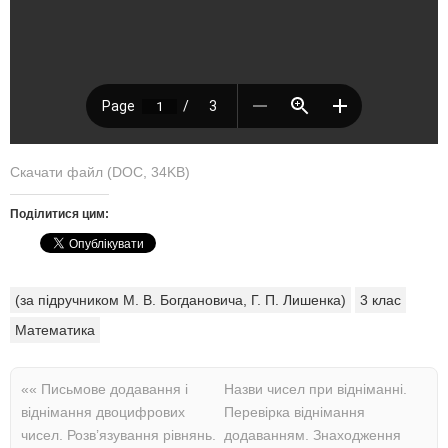
Скачати файл (DOC, 34KB)
Поділитися цим:
(за підручником М. В. Богдановича, Г. П. Лишенка)
3 клас
Математика
««
Письмове додавання і
Назви чисел при відніманні.
віднімання двоцифрових
Перевірка віднімання
чисел. Розв’язування рівнянь.
додаванням. Знаходження