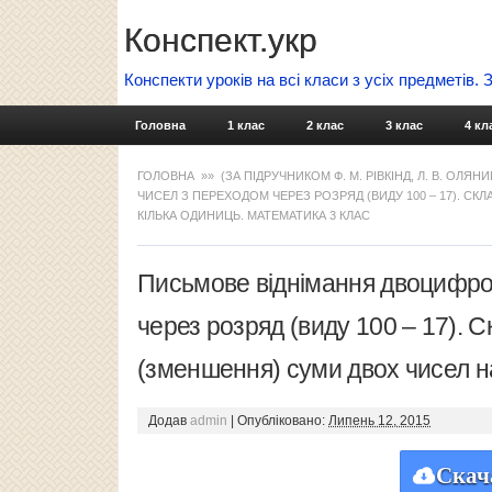
Конспект.укр
Конспекти уроків на всі класи з усіх предметів.
Головна
1 клас
2 клас
3 клас
4 кл
ГОЛОВНА
»»
(ЗА ПІДРУЧНИКОМ Ф. М. РІВКІНД, Л. В. ОЛЯНИ
ЧИСЕЛ З ПЕРЕХОДОМ ЧЕРЕЗ РОЗРЯД (ВИДУ 100 – 17). СК
КІЛЬКА ОДИНИЦЬ. МАТЕМАТИКА 3 КЛАС
Письмове віднімання двоцифро
через розряд (виду 100 – 17). С
(зменшення) суми двох чисел н
Додав
admin
|
Опубліковано:
Липень 12, 2015
Скач