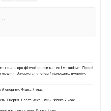
n »»
иток знань про фізичні основи машин і механізмів. Прості
а людини. Використання енергії природних джерел».
й енергія». Фізика 7 клас
сть. Енергія. Прості механізми». Фізика 7 клас
ростого механізму». Фізика 7 клас