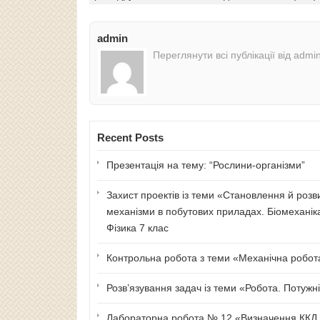
admin
Переглянути всі публікації від admi
Recent Posts
Презентація на тему: “Рослини-організми”
Захист проектів із теми «Становлення й розв
механізми в побутових приладах. Біомеханік
Фізика 7 клас
Контрольна робота з теми «Механічна робота 
Розв’язування задач із теми «Робота. Потужні
Лабораторна робота № 12 «Визначення ККД п