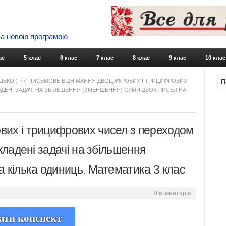
 За новою програмою
Skip to content
ас
5 клас
6 клас
7 клас
8 клас
9 клас
10 клас
ЦЬКОЇ)
»» ПИСЬМОВЕ ВІДНІМАННЯ ДВОЦИФРОВИХ І ТРИЦИФРОВИХ
ЛАДЕНІ ЗАДАЧІ НА ЗБІЛЬШЕННЯ (ЗМЕНШЕННЯ) СУМИ ДВОХ ЧИСЕЛ НА
вих і трицифрових чисел з переходом
кладені задачі на збільшення
а кілька одиниць. Математика 3 клас
0 коментарів
ати конспект