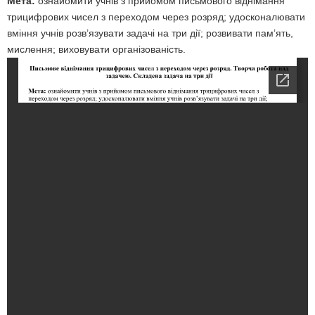
Мета:
ознайомити учнів з прийомом письмового віднімання
трицифрових чисел з переходом через розряд; удосконалювати
вміння учнів розв’язувати задачі на три дії; розвивати пам’ять,
мислення; виховувати організованість.