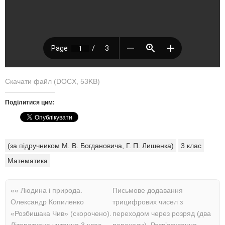
Скачати файл (DOCX, 53KB)
Поділитися цим:
(за підручником М. В. Богдановича, Г. П. Лишенка)
3 клас
Математика
««
Людина і природа.
Письмове додавання
Олександр Копиленко
трицифрових чисел з
«Розбишака Чив» (скорочено).
переходом через розряд (два
Літературне читання 3 клас
переходи). Розв’язування