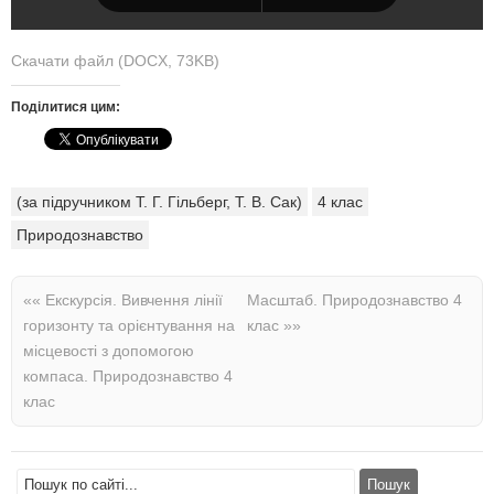
Скачати файл (DOCX, 73KB)
Поділитися цим:
(за підручником Т. Г. Гільберг, Т. В. Сак)
4 клас
Природознавство
««
Екскурсія. Вивчення лінії
Масштаб. Природознавство 4
горизонту та орієнтування на
клас
»»
місцевості з допомогою
компаса. Природознавство 4
клас