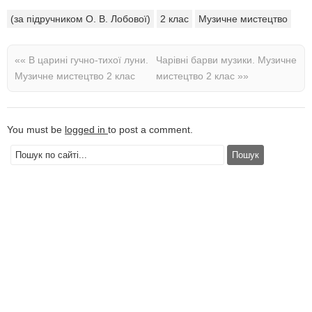
(за підручником О. В. Лобової)
2 клас
Музичне мистецтво
««
В царині гучно-тихої луни.
Чарівні барви музики. Музичне
Музичне мистецтво 2 клас
мистецтво 2 клас
»»
You must be
logged in
to post a comment.