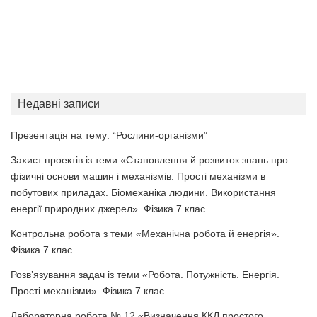
Недавні записи
Презентація на тему: “Рослини-організми”
Захист проектів із теми «Становлення й розвиток знань про
фізичні основи машин і механізмів. Прості механізми в
побутових приладах. Біомеханіка людини. Використання
енергії природних джерел». Фізика 7 клас
Контрольна робота з теми «Механічна робота й енергія».
Фізика 7 клас
Розв’язування задач із теми «Робота. Потужність. Енергія.
Прості механізми». Фізика 7 клас
Лабораторна робота № 12 «Визначення ККД простого