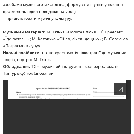
засобами музичного мистецтва; формувати в учнів уявлення
про модель гідної поведінки на уроці;
– прищеплювати музичну культуру.
Музичний матеріал:
М. Глінка «Попутна пісня»; Ґ. Ернесакс
«Їде потяг…»; М. Катричко «Сійся, сійся, дощику»; Б. Савельєв
«Пограємо в луну».
Наочні посібники:
нотна хрестоматія; ілюстрації до музичних
творів; портрет М. Глінки.
Обладнання:
ТЗН; музичний інструмент; фонохрестоматія.
Тип уроку:
комбінований.