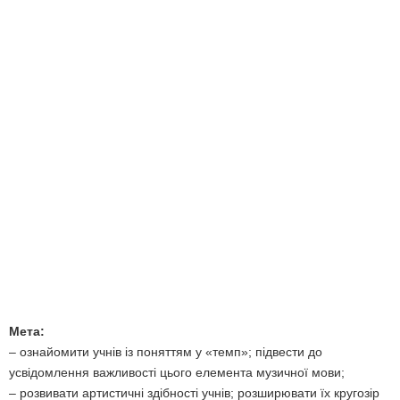
Мета:
– ознайомити учнів із поняттям y «темп»; підвести до
усвідомлення важливості цього елемента музичної мови;
– розвивати артистичні здібності учнів; розширювати їх кругозір