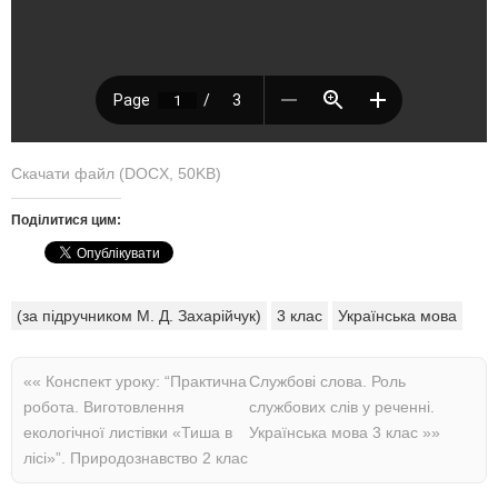
Скачати файл (DOCX, 50KB)
Поділитися цим:
(за підручником М. Д. Захарійчук)
3 клас
Українська мова
««
Конспект уроку: “Практична
Службові слова. Роль
робота. Виготовлення
службових слів у реченні.
екологічної листівки «Тиша в
Українська мова 3 клас
»»
лісі»”. Природознавство 2 клас