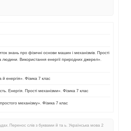
иток знань про фізичні основи машин і механізмів. Прості
а людини. Використання енергії природних джерел».
й енергія». Фізика 7 клас
сть. Енергія. Прості механізми». Фізика 7 клас
ростого механізму». Фізика 7 клас
адах.
Перенос слів з буквами й та ь. Українська мова 2