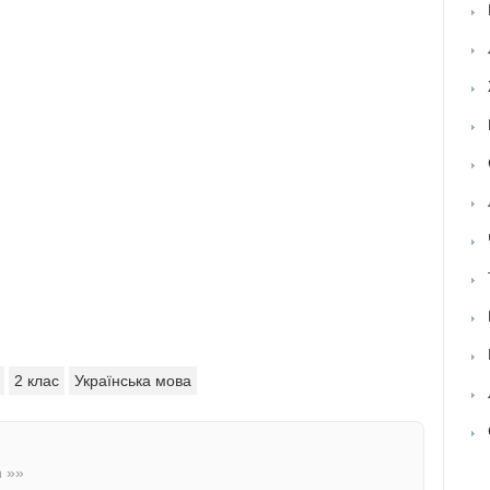
2 клас
Українська мова
n »»