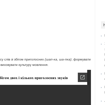
у слів зі збігом приголосних
(шап-ка, ша-пка)
; формувати
; виховувати культуру мовлення.