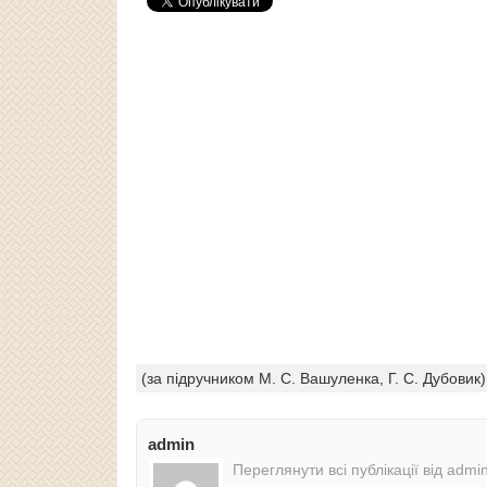
(за підручником М. С. Вашуленка, Г. С. Дубовик)
admin
Переглянути всі публікації від admi