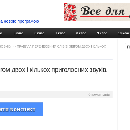
 За новою програмою
Skip to content
ас
5 клас
6 клас
7 клас
8 клас
9 клас
10 клас
УБОВИК)
»» ПРАВИЛА ПЕРЕНЕСЕННЯ СЛІВ ЗІ ЗБІГОМ ДВОХ І КІЛЬКОХ
ом двох і кількох приголосних звуків.
0 коментарів
ати конспект