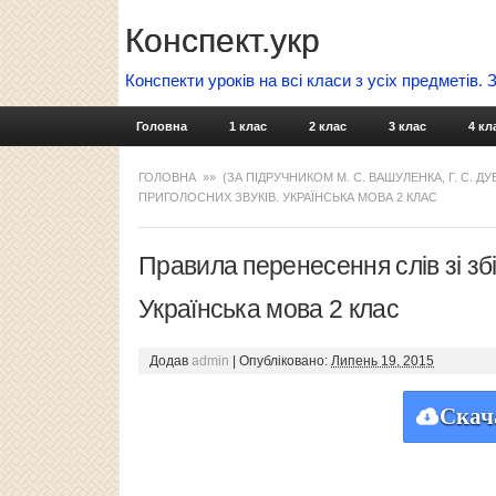
Конспект.укр
Конспекти уроків на всі класи з усіх предметів.
Головна
1 клас
2 клас
3 клас
4 кл
ГОЛОВНА
»»
(ЗА ПІДРУЧНИКОМ М. С. ВАШУЛЕНКА, Г. С. Д
ПРИГОЛОСНИХ ЗВУКІВ. УКРАЇНСЬКА МОВА 2 КЛАС
Правила перенесення слів зі збіг
Українська мова 2 клас
Додав
admin
|
Опубліковано:
Липень 19, 2015
Скач