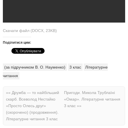
Скачати файл (DOCX, 23KB)
Поділитися цим:
(за підручником В. О. Науменко)
3 клас
Літературне
читання
««
Дружба — то найбільший
Пригоди. Микола Трублаїні
скарб. Всеволод Нестайко
«Омар». Літературне читання
«Просто Олесь друг»
3 клас
»»
(скорочено) (продовження).
Літературне читання 3 клас