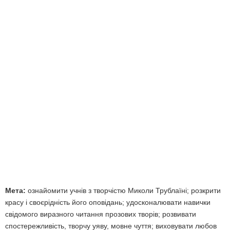
Мета:
ознайомити учнів з творчістю Миколи Трублаїні; розкрити
красу і своєрідність його оповідань; удосконалювати навички
свідомого виразного читання прозових творів; розвивати
спостережливість, творчу уяву, мовне чуття; виховувати любов