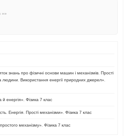
n »»
иток знань про фізичні основи машин і механізмів. Прості
а людини. Використання енергії природних джерел».
й енергія». Фізика 7 клас
сть. Енергія. Прості механізми». Фізика 7 клас
ростого механізму». Фізика 7 клас