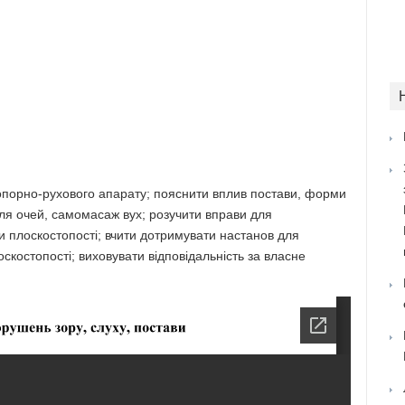
, опорно-рухового апарату; пояснити вплив постави, форми
для очей, самомасаж вух; розучити вправи для
 плоскостопості; вчити дотримувати настанов для
оскостопості; виховувати відповідальність за власне