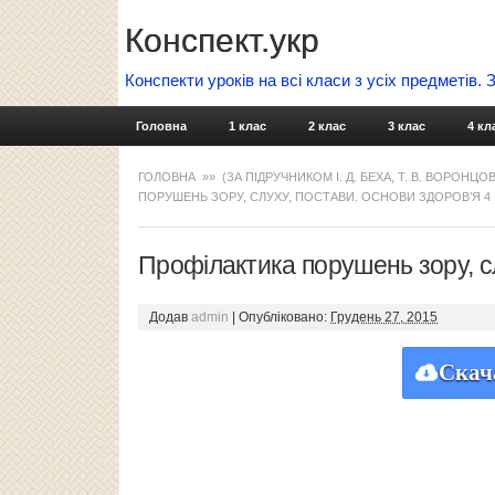
Конспект.укр
Конспекти уроків на всі класи з усіх предметів.
Головна
1 клас
2 клас
3 клас
4 кл
ГОЛОВНА
»»
(ЗА ПІДРУЧНИКОМ І. Д. БЕХА, Т. В. ВОРОНЦО
ПОРУШЕНЬ ЗОРУ, СЛУХУ, ПОСТАВИ. ОСНОВИ ЗДОРОВ’Я 4
Профілактика порушень зору, сл
Додав
admin
|
Опубліковано:
Грудень 27, 2015
Скач