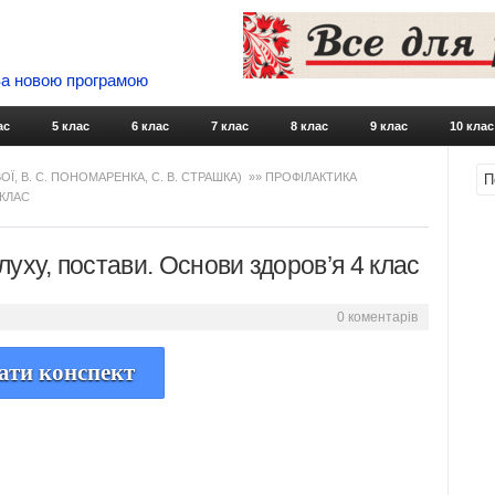
 За новою програмою
Skip to content
ас
5 клас
6 клас
7 клас
8 клас
9 клас
10 клас
ВОЇ, В. С. ПОНОМАРЕНКА, С. В. СТРАШКА)
»» ПРОФІЛАКТИКА
 КЛАС
уху, постави. Основи здоров’я 4 клас
0 коментарів
ати конспект